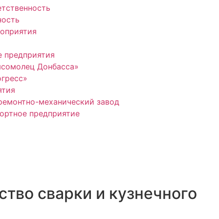
етственность
ность
оприятия
 предприятия
мсомолец Донбасса»
гресс»
ятия
ремонтно-механический завод
ортное предприятие
ство сварки и кузнечного