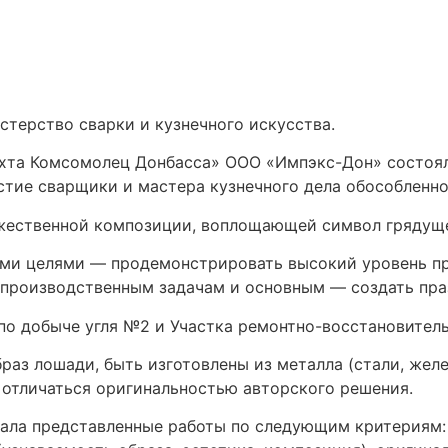
терство сварки и кузнечного искусства.
ахта Комсомолец Донбасса» ООО «Импэкс-Дон» состоя
стие сварщики и мастера кузнечного дела обособленно
ожественной композиции, воплощающей символ грядуще
ми целями — продемонстрировать высокий уровень пр
производственным задачам и основным — создать праз
 по добыче угля №2 и Участка ремонтно-восстановител
з лошади, быть изготовлены из металла (стали, желе
 отличаться оригинальностью авторского решения.
ала представленные работы по следующим критериям: т