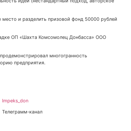
льность идеи (нестандартный подход, авторское
е место и разделить призовой фонд 50000 рублей
щадке ОП «Шахта Комсомолец Донбасса» ООО
 продемонстрировал многогранность
торию предприятия.
Impeks_don
Телеграмм-канал