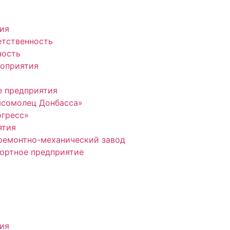
ия
етственность
ность
оприятия
 предприятия
мсомолец Донбасса»
гресс»
ятия
ремонтно-механический завод
ортное предприятие
ия